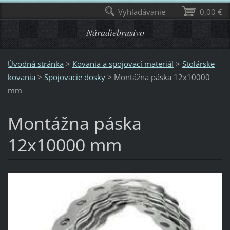
Vyhľadávanie
0,00 €
Náradiebrusivo
Úvodná stránka
>
Kovania a spojovací materiál
>
Stolárske
kovania
>
Spojovacie dosky
>
Montážna páska 12x10000
mm
Montážna páska
12x10000 mm