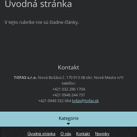
Úvodná stránka
V tejto rubrike nie sú žiadne články.
Kontakt
TOFAS s.r.o.
Nová Bošáca č. 170
913 08 okr. Nové Mesto n/V
telefón:
+421 032 286 1704
+421 0948 244 731
+421 0949 332 064
tofas@to
fas.sk
Kategórie
Úvodná stránka
O nás
Kontakt
Novinky