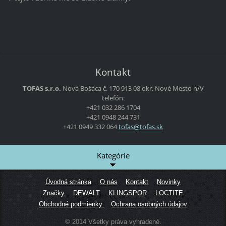
Kontakt
TOFAS s.r.o.
Nová Bošáca č. 170
913 08 okr. Nové Mesto n/V
telefón:
+421 032 286 1704
+421 0948 244 731
+421 0949 332 064
tofas@to
fas.sk
Kategórie
Úvodná stránka
O nás
Kontakt
Novinky
Značky
DEWALT
KLINGSPOR
LOCTITE
Obchodné podmienky
Ochrana osobných údajov
© 2014 Všetky práva vyhradené.