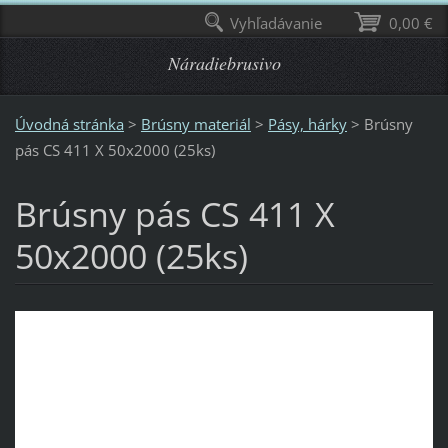
Vyhľadávanie
0,00 €
Náradiebrusivo
Úvodná stránka
>
Brúsny materiál
>
Pásy, hárky
>
Brúsny
pás CS 411 X 50x2000 (25ks)
Brúsny pás CS 411 X
50x2000 (25ks)