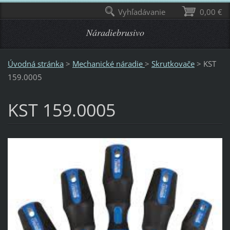
Vyhľadávanie
0,00 €
Náradiebrusivo
Úvodná stránka
>
Mechanické náradie
>
Skrutkovače
>
KST
159.0005
KST 159.0005