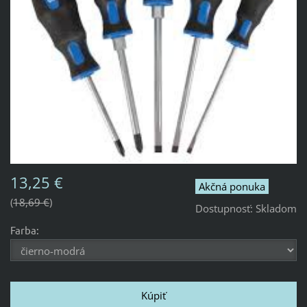
13,25 €
Akčná ponuka
18,69 €
Dostupnosť:
Skladom
Farba: