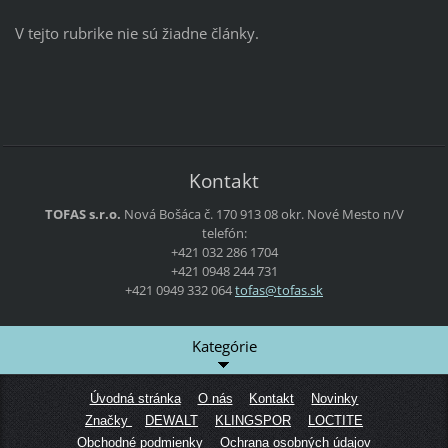
V tejto rubrike nie sú žiadne články.
Kontakt
TOFAS s.r.o.
Nová Bošáca č. 170
913 08 okr. Nové Mesto n/V
telefón:
+421 032 286 1704
+421 0948 244 731
+421 0949 332 064
tofas@to
fas.sk
Kategórie
Úvodná stránka
O nás
Kontakt
Novinky
Značky
DEWALT
KLINGSPOR
LOCTITE
Obchodné podmienky
Ochrana osobných údajov