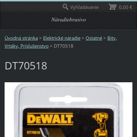
Vyhľadávanie
0,00 €
Náradiebrusivo
Úvodná stránka
>
Elektrické náradie
>
Ostatné
>
Bity,
Vrtáky, Príslušenstvo
>
DT70518
DT70518