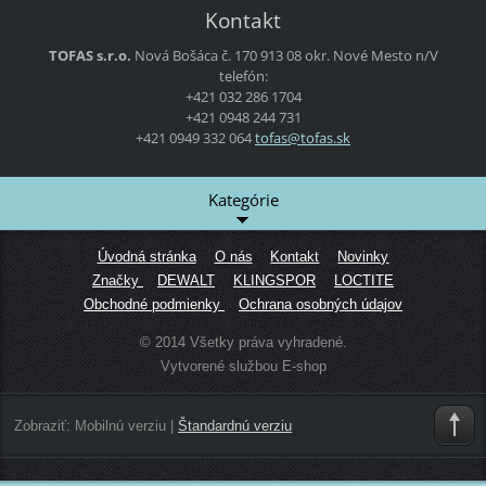
Kontakt
TOFAS s.r.o.
Nová Bošáca č. 170
913 08 okr. Nové Mesto n/V
telefón:
+421 032 286 1704
+421 0948 244 731
+421 0949 332 064
tofas@to
fas.sk
Kategórie
Úvodná stránka
O nás
Kontakt
Novinky
Značky
DEWALT
KLINGSPOR
LOCTITE
Obchodné podmienky
Ochrana osobných údajov
© 2014 Všetky práva vyhradené.
Vytvorené službou E-shop
Zobraziť:
Mobilnú verziu
|
Štandardnú verziu